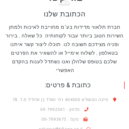
הכתובת שלנו
חברת תלאווי מדידות בע"מ מחוייבת לאיכות ולמתן
השירות הטוב ביותר עבור לקוחותיה. כל שאלה , בירור
ופניה מצידכם חשובה לנו. תוכלו ליצור קשר איתנו
בטאלפון , לשלוח אימייל או להשאיר את הפרטים
שלכם בטופס שלהלן ואנו נשתדל לענות בהקדם
האפשרי.
כתובת & פרטים:
טייבה המשולש 404000 רח' חאלד בן אלוליד ת.ד. 78
טלפון : 09-7992561
פקס : 09-7993675
zakarya@tillawe.co.il